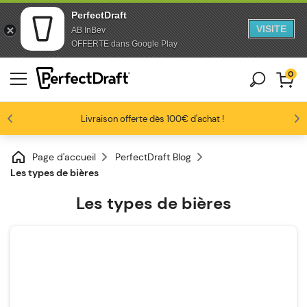
PerfectDraft
VISITE
AB InBev
Aller au contenu
Sauter au pied de page
OFFERTE dans Google Play
0
Les amateurs de bière nous adorent
Profitez de -10% dès 3 fûts unitaires
Livraison offerte dès 100€ d'achat !
4.6/5
Page d'accueil
PerfectDraft Blog
Les types de bières
Les types de bières