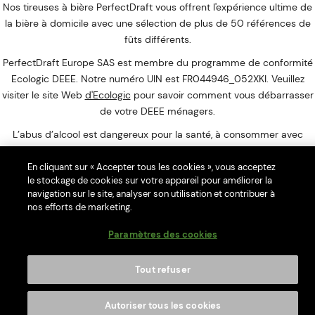
Nos tireuses à bière PerfectDraft vous offrent l'expérience ultime de
la bière à domicile avec une sélection de plus de 50 références de
fûts différents.
PerfectDraft Europe SAS est membre du programme de conformité
Ecologic DEEE. Notre numéro UIN est FR044946_052XKI. Veuillez
visiter le site Web
d'Ecologic
pour savoir comment vous débarrasser
de votre DEEE ménagers.
L’abus d’alcool est dangereux pour la santé, à consommer avec
modération.
En cliquant sur « Accepter tous les cookies », vous acceptez
Merci de ne pas partager le contenu de ce site avec des mineurs. La
le stockage de cookies sur votre appareil pour améliorer la
consommation d’alcool est vivement déconseillée aux femmes
navigation sur le site, analyser son utilisation et contribuer à
enceintes. La vente d'alcool à des mineurs de moins de 18 ans est
nos efforts de marketing.
interdite. En accédant à nos offres, vous déclarez avoir 18 ans
Paramètres des cookies
révolus. PerfectDraft Europe SAS, Lille, France
Tout refuser
Autoriser tous les cookies