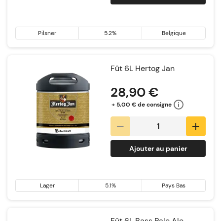
Pilsner
5.2%
Belgique
Fût 6L Hertog Jan
28,90 €
+ 5,00 € de consigne
Ajouter au panier
Lager
5.1%
Pays Bas
Fût 6L Bass Pale Ale