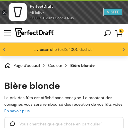
PerfectDraft
VISITE
AB InBev
Aller au contenu
Sauter au pied de page
OFFERTE dans Google Play
0
Les amateurs de bière nous adorent
Profitez de -10% dès 3 fûts unitaires
Livraison offerte dès 100€ d'achat !
4.6/5
Page d'accueil
Couleur
Bière blonde
Bière blonde
Le prix des fûts est affiché sans consigne. Le montant des
consignes vous sera remboursé dès réception de vos fûts vides.
En savoir plus
.