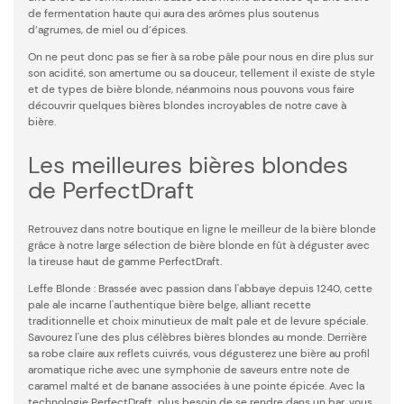
de fermentation haute qui aura des arômes plus soutenus
d’agrumes, de miel ou d’épices.
On ne peut donc pas se fier à sa robe pâle pour nous en dire plus sur
son acidité, son amertume ou sa douceur, tellement il existe de style
et de types de bière blonde, néanmoins nous pouvons vous faire
découvrir quelques bières blondes incroyables de notre cave à
bière.
Les meilleures bières blondes
de PerfectDraft
Retrouvez dans notre boutique en ligne le meilleur de la bière blonde
grâce à notre large sélection de bière blonde en fût à déguster avec
la tireuse haut de gamme PerfectDraft.
Leffe Blonde : Brassée avec passion dans l'abbaye depuis 1240, cette
pale ale incarne l'authentique bière belge, alliant recette
traditionnelle et choix minutieux de malt pale et de levure spéciale.
Savourez l'une des plus célèbres bières blondes au monde. Derrière
sa robe claire aux reflets cuivrés, vous dégusterez une bière au profil
aromatique riche avec une symphonie de saveurs entre note de
caramel malté et de banane associées à une pointe épicée. Avec la
technologie PerfectDraft, plus besoin de se rendre dans un bar, vous