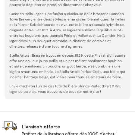
pouvez la déguster en pression directement chez vous.
Camden Hells Lager : Une fusion audacieuse de la brasserie Camden
Town Brewery entre deux styles allemands emblématiques : la Helles
et la Pilsner. Rafraîchissante et vive, cette bière artisanale hybride se
déguste entre 3 et 6°C. À 4,6%, sa légèreté sublime l'équilibre subtil
entre les houblons traditionnels Perle et Hallertauer. La Camden Hells
lager dévoile un bouquet aromatique distinct de céréales et
d'herbes, rehaussé d'une touche d'agrumes.
Stella Artois : Brassée à Louvain depuis 1929, cette Pils rafraîchissante
offre une couleur jaune paille et un nez mêlant habilement houblon
et note céréalières. En bouche, un goût herbacé se combine à une
légère amertume en finale. La Stella Artois PerfectDraft, une bière qui
incarne l'héritage belge, est idéale pour tous les amateurs de bière.
Envie d'acheter l'un de ces fûts de bière blonde PerfectDraft ?
Pils
,
lager
ou
pale ale
, vous trouverez de tout sur notre site !
Livraison offerte
Profitez de la livraison offerte dès 100€ d'achat !