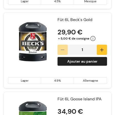
Lager
4.5%
Mexique
Fût 6L Beck's Gold
29,90 €
+ 5,00 € de consigne
Ajouter au panier
Lager
4.9%
Allemagne
Fût 6L Goose Island IPA
34,90 €