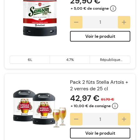
29,90 €
+ 5,00 € de consigne
Voir le produit
6L
4.7%
République
tchèque
Pack 2 fûts Stella Artois +
2 verres de 25 cl
42,97 €
61,70 €
+ 10,00 € de consigne
Voir le produit