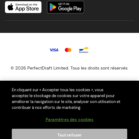
© 2026 PerfectDraft Limited. Tous les droits sont réservés.
Nos tireuses à bière PerfectDraft vous offrent l'expérience ultime de
En cliquant sur « Accepter tous les cookies », vous
la bière à domicile avec une sélection de plus de 50 références de
acceptez le stockage de cookies sur votre appareil pour
fûts différents.
améliorer la navigation sur le site, analyser son utilisation et
contribuer à nos efforts de marketing.
PerfectDraft Europe SAS est membre du programme de conformité
Ecologic DEEE. Notre numéro UIN est FR044946_052XKI. Veuillez
Paramètres des cookies
visiter le site Web
d'Ecologic
pour savoir comment vous débarrasser
de votre DEEE ménagers.
Tout refuser