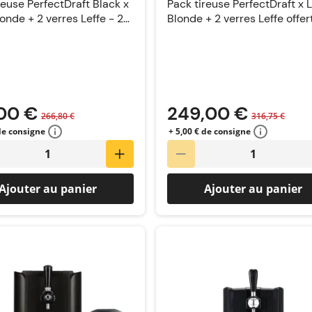
reuse PerfectDraft Black x
Pack tireuse PerfectDraft x L
londe + 2 verres Leffe - 25
Blonde + 2 verres Leffe offer
ts
00 €
249,00 €
266,80 €
316,75 €
 de consigne
+ 5,00 € de consigne
Ajouter au panier
Ajouter au panier