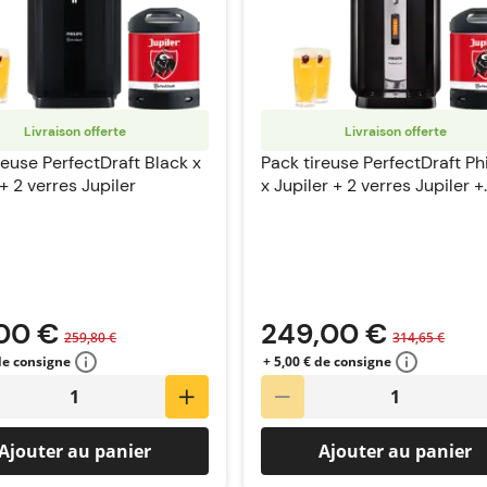
Livraison offerte
Livraison offerte
reuse PerfectDraft Black x
Pack tireuse PerfectDraft Phi
 + 2 verres Jupiler
x Jupiler + 2 verres Jupiler +
Accessoires Exclusifs
00 €
249,00 €
259,80 €
314,65 €
 de consigne
+ 5,00 € de consigne
Ajouter au panier
Ajouter au panier