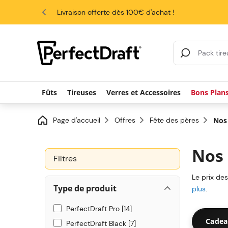
4.6/5
Livraison offerte dès 100€ d'achat !
Search Results
Fûts
Tireuses
Verres et Accessoires
Bons Plan
Page d'accueil
Offres
Fête des pères
Nos 
Nos 
Filtres
Le prix de
Type de produit
plus
.
PerfectDraft Pro
14
Cadea
PerfectDraft Black
7