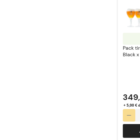
Pack ti
Black x
Leffe
349
+ 5,00 €