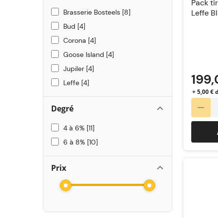
Pack ti
Brasserie Bosteels
8
Leffe B
cl offer
Bud
4
Corona
4
Goose Island
4
Jupiler
4
199,
Leffe
4
+ 5,00 €
Degré
4 à 6%
11
6 à 8%
10
Prix