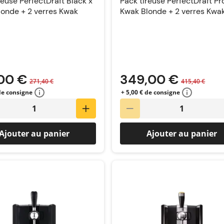
reuse PerfectDraft Black x
Pack tireuse PerfectDraft Pr
onde + 2 verres Kwak
Kwak Blonde + 2 verres Kwa
00 €
349,00 €
271,40 €
415,40 €
 de consigne
+ 5,00 € de consigne
Ajouter au panier
Ajouter au panier