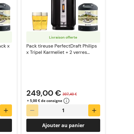
Livraison offerte
ack x
Pack tireuse PerfectDraft Philips
x Tripel Karmeliet + 2 verres
PerfectDraft
249,00 €
307,40 €
+ 5,00 € de consigne
Ajouter au panier