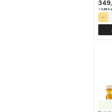
349
+ 5,00 €