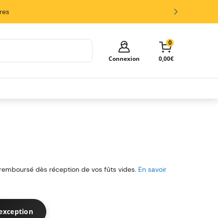
ires
0
Connexion
0,00€
Votre panier est vide!
Il est temps de commencer à faire
des achats.
Explorez ces catégories populaires et
remplissez votre panier d'économies.
Fûts
Tireuses
Verres et Accessoires
 remboursé dès réception de vos fûts vides.
En savoir
exception