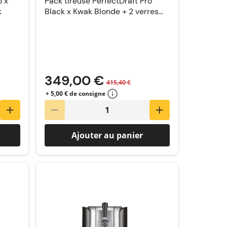
o x
Pack tireuse PerfectDraft Pro
k
Black x Kwak Blonde + 2 verres
Kwak
349,00 €
415,40 €
+ 5,00 € de consigne
Ajouter au panier