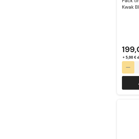
Pack ti
Kwak Bl
199,
+ 5,00 €