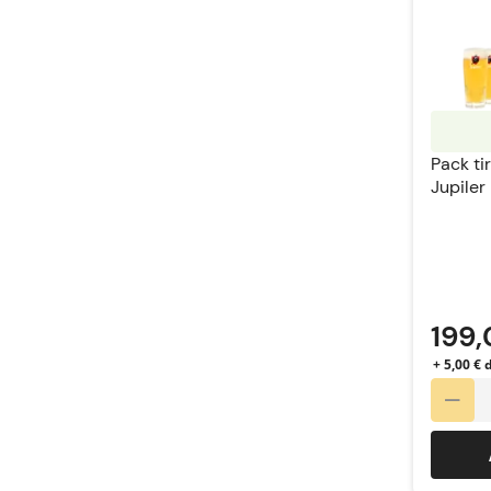
Pack ti
Jupiler
199,
+ 5,00 €