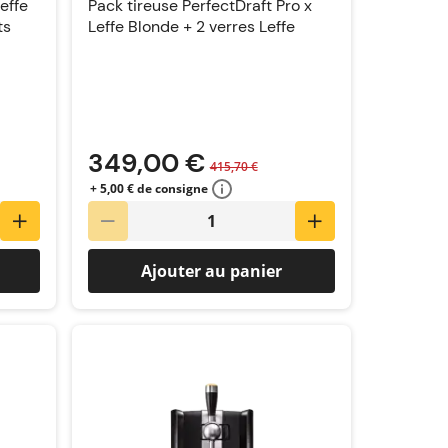
effe
Pack tireuse PerfectDraft Pro x
ts
Leffe Blonde + 2 verres Leffe
349,00 €
415,70 €
+ 5,00 € de consigne
Ajouter au panier