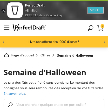
PerfectDraft
VISITE
AB InBev
Aller au contenu
Sauter au pied de page
OFFERTE dans Google Play
0
Les amateurs de bière nous adorent
Profitez de -10% dès 3 fûts unitaires
Livraison offerte dès 100€ d'achat !
4.6/5
Page d'accueil
Offres
Semaine d'Halloween
Semaine d'Halloween
Le prix des fûts est affiché sans consigne. Le montant des
consignes vous sera remboursé dès réception de vos fûts vides.
En savoir plus
.