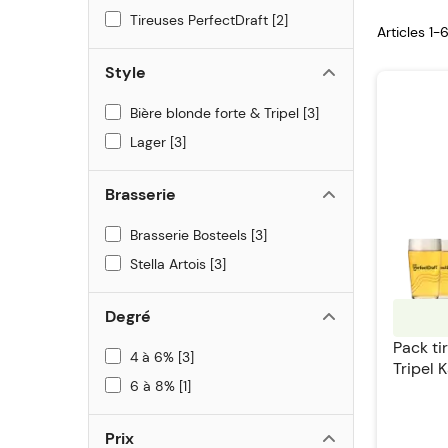
Tireuses PerfectDraft
2
Articles 1
Style
Bière blonde forte & Tripel
3
Lager
3
Brasserie
Brasserie Bosteels
3
Stella Artois
3
Degré
Pack ti
4 à 6%
3
Tripel 
6 à 8%
1
Perfect
Prix