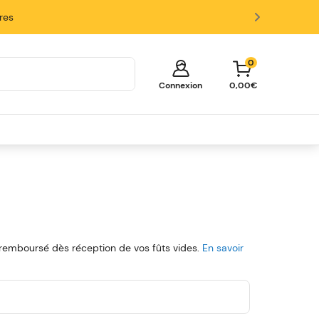
ires
0
Connexion
0,00€
Votre panier est vide!
Il est temps de commencer à faire
des achats.
Explorez ces catégories populaires et
remplissez votre panier d'économies.
Fûts
Tireuses
Verres et Accessoires
 remboursé dès réception de vos fûts vides.
En savoir