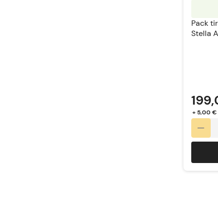
Pack ti
Stella A
Perfect
199,
+ 5,00 €