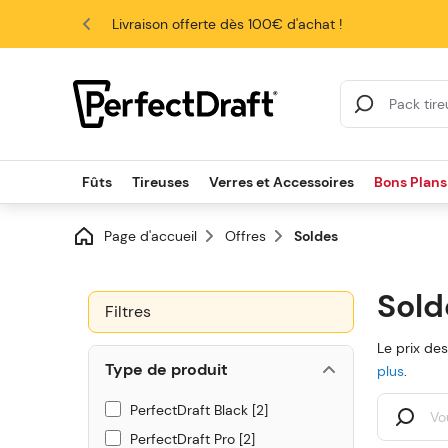
4.6/5
Livraison offerte dès 100€ d'achat !
Search Results
Fûts
Tireuses
Verres et Accessoires
Bons Plans
Page d'accueil
Offres
Soldes
Sold
Filtres
Le prix de
Type de produit
plus
.
PerfectDraft Black
2
PerfectDraft Pro
2