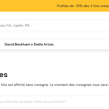
Profitez de -10% dès 3 fûts unita
David Beckham x Stella Artois
es
s fûts est affiché sans consigne. Le montant des consignes vous sera