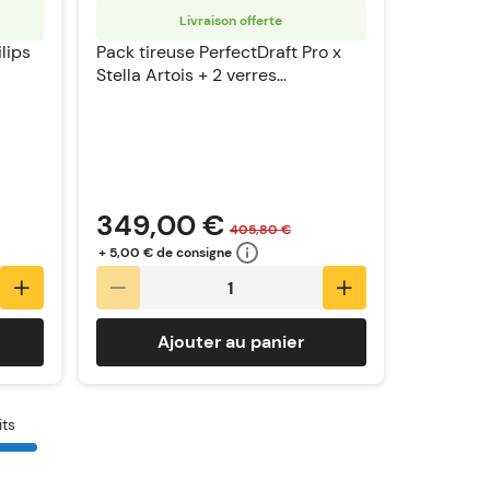
Livraison offerte
lips
Pack tireuse PerfectDraft Pro x
Stella Artois + 2 verres
PerfectDraft
349,00 €
405,80 €
+ 5,00 € de consigne
Ajouter au panier
its