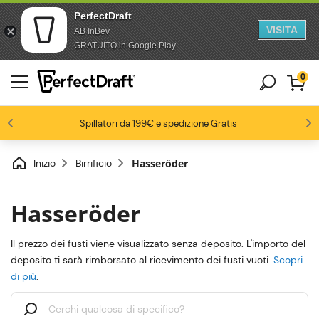
PerfectDraft
VISITA
AB InBev
Salta al contenuto
Passa al piè di pagina
GRATUITO in Google Play
0
4.6/5
Gli appassionati di birra ci amano
Spillatori da 199€ e spedizione Gratis
Fino al -20% su una selezione di pack
-15% da 3 fusti, -20% da 6 fusti
Inizio
Birrificio
Hasseröder
Hasseröder
Il prezzo dei fusti viene visualizzato senza deposito. L'importo del
deposito ti sarà rimborsato al ricevimento dei fusti vuoti.
Scopri
di più
.