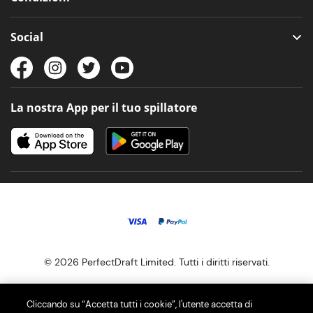
Social
La nostra App per il tuo spillatore
© 2026 PerfectDraft Limited. Tutti i diritti riservati.
I nostri spillatori di birra PerfectDraft ti offrono la migliore esperienza
Cliccando su “Accetta tutti i cookie”, l'utente accetta di