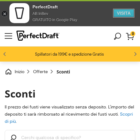
PerfectDraft
VISITA
AB InBev
Salta al contenuto
Passa al piè di pagina
GRATUITO in Google Play
0
4.6/5
Gli appassionati di birra ci amano
Spillatori da 199€ e spedizione Gratis
Fino al -20% su una selezione di pack
-15% da 3 fusti, -20% da 6 fusti
Inizio
Offerte
Sconti
Sconti
Il prezzo dei fusti viene visualizzato senza deposito. L'importo del
deposito ti sarà rimborsato al ricevimento dei fusti vuoti.
Scopri
di più
.