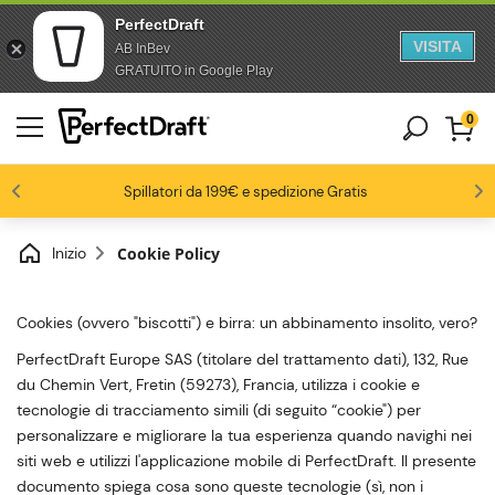
PerfectDraft
VISITA
AB InBev
Salta al contenuto
Passa al piè di pagina
GRATUITO in Google Play
0
4.6/5
Gli appassionati di birra ci amano
Spillatori da 199€ e spedizione Gratis
Fino al -20% su una selezione di pack
-15% da 3 fusti, -20% da 6 fusti
Inizio
Cookie Policy
Cookies (ovvero "biscotti") e birra: un abbinamento insolito, vero?
PerfectDraft Europe SAS (titolare del trattamento dati), 132, Rue
du Chemin Vert, Fretin (59273), Francia, utilizza i cookie e
tecnologie di tracciamento simili (di seguito “cookie") per
personalizzare e migliorare la tua esperienza quando navighi nei
siti web e utilizzi l'applicazione mobile di PerfectDraft. Il presente
documento spiega cosa sono queste tecnologie (sì, non i