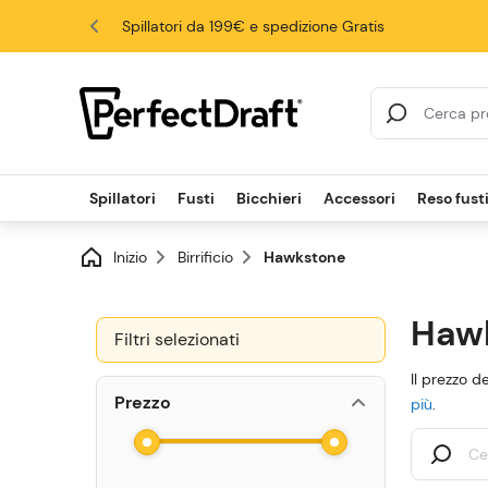
Spillatori da 199€ e spedizione Gratis
4.6/5
risultati di ricerca
Spillatori
Fusti
Bicchieri
Accessori
Reso fust
Inizio
Birrificio
Hawkstone
Haw
Filtri selezionati
Il prezzo d
Prezzo
più
.