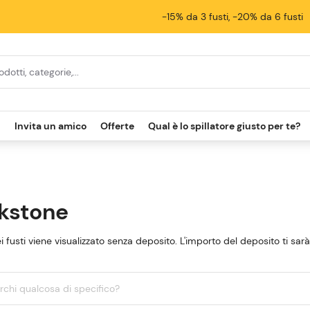
-15% da 3 fusti, -20% da 6 fusti
i
Invita un amico
Offerte
Qual è lo spillatore giusto per te?
kstone
ei fusti viene visualizzato senza deposito. L'importo del deposito ti sar