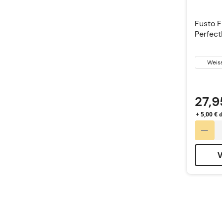
Fusto F
Perfect
Weis
27,9
+ 5,00 € 
V