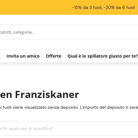
-15% da 3 fusti, -20% da 6 fusti
i
Invita un amico
Offerte
Qual è lo spillatore giusto per te?
en Franziskaner
ei fusti viene visualizzato senza deposito. L'importo del deposito ti sar