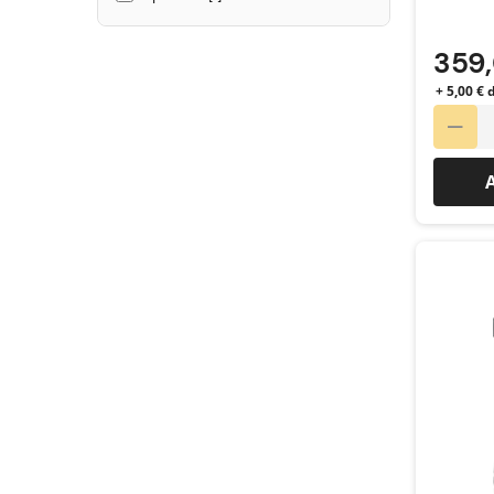
359
+ 5,00 € 
A