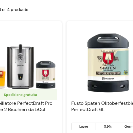
4 of
4
products
Spedizione gratuita
illatore PerfectDraft Pro
Fusto Spaten Oktoberfestbi
e 2 Bicchieri da 50cl
PerfectDraft 6L
Lager
5.9%
Germ