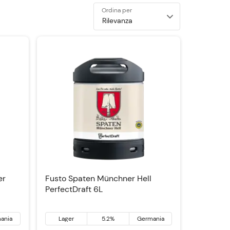
Ordina per
er
Fusto Spaten Münchner Hell
PerfectDraft 6L
ania
Lager
5.2%
Germania