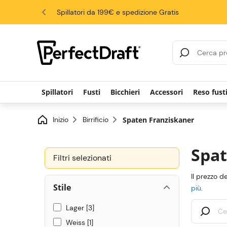
4.6/5
Spillatori da 199€ e spedizione Gratis
risultati di ricerca
Spillatori
Fusti
Bicchieri
Accessori
Reso fust
Inizio
Birrificio
Spaten Franziskaner
Spat
Filtri selezionati
Il prezzo d
Stile
più
.
Lager
3
Weiss
1