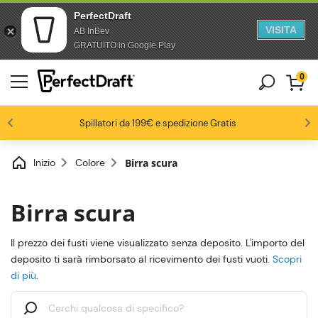
PerfectDraft
VISITA
AB InBev
Salta al contenuto
Passa al piè di pagina
GRATUITO in Google Play
0
4.6/5
Gli appassionati di birra ci amano
Spillatori da 199€ e spedizione Gratis
Fino al -20% su una selezione di pack
-15% da 3 fusti, -20% da 6 fusti
Inizio
Colore
Birra scura
Birra scura
Il prezzo dei fusti viene visualizzato senza deposito. L'importo del
deposito ti sarà rimborsato al ricevimento dei fusti vuoti.
Scopri
di più
.