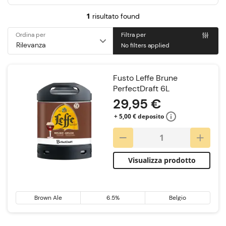
1
risultato found
Ordina per
Filtra per
No filters applied
Fusto Leffe Brune
PerfectDraft 6L
29,95 €
+ 5,00 € deposito
Visualizza prodotto
Brown Ale
6.5%
Belgio