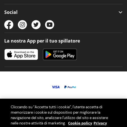
Social
La nostra App per il tuo spillatore
© 2026 PerfectDraft Limited. Tutti i diritti riservati.
Cliccando su “Accetta tutti i cookie”, l'utente accetta di
memorizzare i cookie sul dispositivo per migliorare la
navigazione del sito, analizzare l'utilizzo del sito e assistere
I nostri spillatori di birra PerfectDraft ti offrono la migliore esperienza
Cookie policy
Privacy
nelle nostre attività di marketing.
di birra alla spina a casa con una selezione di oltre 40 differenti fusti