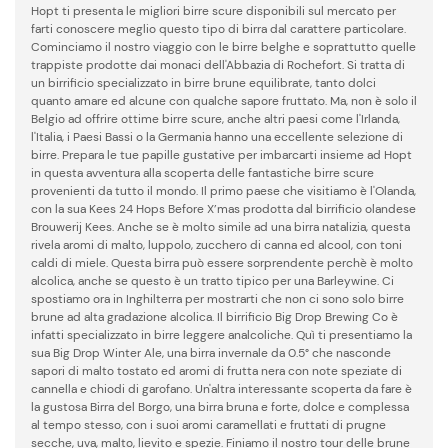
Hopt ti presenta le migliori birre scure disponibili sul mercato per
farti conoscere meglio questo tipo di birra dal carattere particolare.
Cominciamo il nostro viaggio con le birre belghe e soprattutto quelle
trappiste prodotte dai monaci dell'Abbazia di Rochefort. Si tratta di
un birrificio specializzato in birre brune equilibrate, tanto dolci
quanto amare ed alcune con qualche sapore fruttato. Ma, non è solo il
Belgio ad offrire ottime birre scure, anche altri paesi come l'Irlanda,
l'Italia, i Paesi Bassi o la Germania hanno una eccellente selezione di
birre. Prepara le tue papille gustative per imbarcarti insieme ad Hopt
in questa avventura alla scoperta delle fantastiche birre scure
provenienti da tutto il mondo. Il primo paese che visitiamo è l'Olanda,
con la sua Kees 24 Hops Before X’mas prodotta dal birrificio olandese
Brouwerij Kees. Anche se è molto simile ad una birra natalizia, questa
rivela aromi di malto, luppolo, zucchero di canna ed alcool, con toni
caldi di miele. Questa birra può essere sorprendente perchè è molto
alcolica, anche se questo è un tratto tipico per una Barleywine. Ci
spostiamo ora in Inghilterra per mostrarti che non ci sono solo birre
brune ad alta gradazione alcolica. Il birrificio Big Drop Brewing Co è
infatti specializzato in birre leggere analcoliche. Quì ti presentiamo la
sua Big Drop Winter Ale, una birra invernale da 0.5° che nasconde
sapori di malto tostato ed aromi di frutta nera con note speziate di
cannella e chiodi di garofano. Un'altra interessante scoperta da fare è
la gustosa Birra del Borgo, una birra bruna e forte, dolce e complessa
al tempo stesso, con i suoi aromi caramellati e fruttati di prugne
secche, uva, malto, lievito e spezie. Finiamo il nostro tour delle brune