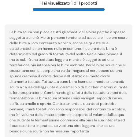
Hai visualizzato 1 di 1 prodotti
La birra scura non piace a tutti gli amanti della birra perchè è spesso
soggetta a clichè. Molte persone tendono ad associare il colore scuro
delle birre al loro contenuto alcolico, anche se queste due
caratteristiche non hanno nulla in comune. Il colore della birra è
determinato dal grado di tostatura del malto. Per le birre bionde, il
malto subirà una tostatura leggera, mentre è soggetto ad una
torrefazione più intensa per le birre ambrate. Per le birre scure che si
presentano con un corpo che va dal mogano al nero ebano ed una
spuma cremosa, il colore deriva dall'utilizzo del malto d'orzo
altamente tostato. Tuttavia, alcune birre hanno un mosto ancora più
scuro a causa dell'aggiunta di caramello o di zuccheri marroni durante
la loro preparazione. Combinando gli effetti della tostatura e poi della
fermentazione, la birra scura ottiene i suoi variegati sapori di cacao,
caffè, caramello e spezie. Contrariamente a quanto si potrebbe
pensare, i malti tostati non sono responsabili del contenuto alcolico,
ma è il volume delle materie prime in rapporto al volume dell'acqua
che durante la fermentazione conferisce alla birra la sua intensità ed
il suo carattere. In pratica, se vuoi una birra leggera, che sia una
bionda o una scura non ha nessuna importanza.