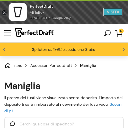
PerfectDraft
VISITA
AB InBev
Salta al contenuto
Passa al piè di pagina
GRATUITO in Google Play
0
Gli appassionati di birra ci amano
Spillatori da 199€ e spedizione Gratis
Fino al -20% su una selezione di pack
-15% da 3 fusti, -20% da 6 fusti
4.6/5
Inizio
Accessori Perfectdraft
Maniglia
Maniglia
Il prezzo dei fusti viene visualizzato senza deposito. L'importo del
deposito ti sarà rimborsato al ricevimento dei fusti vuoti.
Scopri
di più
.