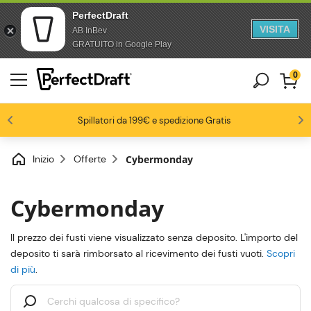
PerfectDraft
VISITA
AB InBev
Salta al contenuto
Passa al piè di pagina
GRATUITO in Google Play
0
4.6/5
Gli appassionati di birra ci amano
Spillatori da 199€ e spedizione Gratis
Fino al -20% su una selezione di pack
-15% da 3 fusti, -20% da 6 fusti
Inizio
Offerte
Cybermonday
Cybermonday
Il prezzo dei fusti viene visualizzato senza deposito. L'importo del
deposito ti sarà rimborsato al ricevimento dei fusti vuoti.
Scopri
di più
.