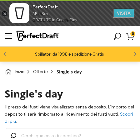
PerfectDraft
VISITA
AB InBev
Salta al contenuto
Passa al piè di pagina
GRATUITO in Google Play
0
4.6/5
Gli appassionati di birra ci amano
Spillatori da 199€ e spedizione Gratis
Fino al -20% su una selezione di pack
-15% da 3 fusti, -20% da 6 fusti
Inizio
Offerte
Single's day
Single's day
Il prezzo dei fusti viene visualizzato senza deposito. L'importo del
deposito ti sarà rimborsato al ricevimento dei fusti vuoti.
Scopri
di più
.