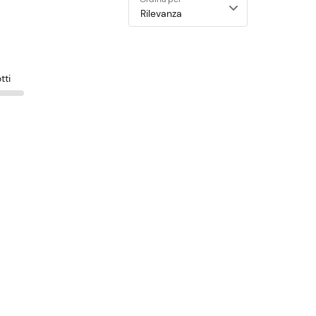
Ordina per
tti