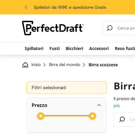
4.6/5
Spillatori da 199€ e spedizione Gratis
risultati di ricerca
Spillatori
Fusti
Bicchieri
Accessori
Reso fust
Inizio
Birra del mondo
Birra scozzese
Birr
Filtri selezionati
Il prezzo d
Prezzo
più
.