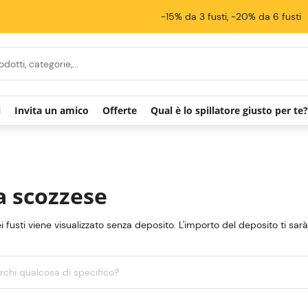
-15% da 3 fusti, -20% da 6 fusti
i
Invita un amico
Offerte
Qual è lo spillatore giusto per te?
a scozzese
ei fusti viene visualizzato senza deposito. L'importo del deposito ti sar