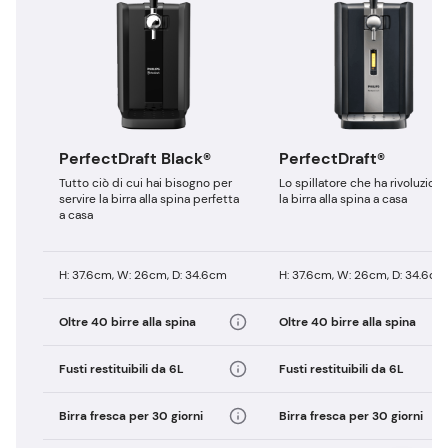
PerfectDraft Black®
PerfectDraft®
Tutto ciò di cui hai bisogno per
Lo spillatore che ha rivoluzion
servire la birra alla spina perfetta
la birra alla spina a casa
a casa
H: 37.6cm, W: 26cm, D: 34.6cm
H: 37.6cm, W: 26cm, D: 34.6cm
Oltre 40 birre alla spina
Oltre 40 birre alla spina
Fusti restituibili da 6L
Fusti restituibili da 6L
Birra fresca per 30 giorni
Birra fresca per 30 giorni