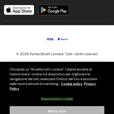
© 2026 PerfectDraft Limited. Tutti i diritti riservati.
I nostri spillatori di birra PerfectDraft ti offrono la migliore esperienza
Cliccando su “Accetta tutti i cookie”, l'utente accetta di
di birra alla spina a casa con una selezione di oltre 40 differenti fusti
memorizzare i cookie sul dispositivo per migliorare la
navigazione del sito, analizzare l'utilizzo del sito e assistere
di birra.
nelle nostre attività di marketing.
Cookie policy
Privacy
PerfectDraft Europe SAS e’ membro del Consorzio RLG per il riciclo
Policy
delle RAEE. Il nostro numero di registro e’ IT22070000014090. Visita
Impostazioni cookie
il sito del Consorzio RLG (https://consorzio-rlg.com/) per maggiori
informazioni su come riciclare i tuoi RAEE.
Rifiuta tutti