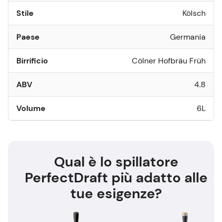
Stile
Kölsch
Paese
Germania
Birrificio
Cölner Hofbräu Früh
ABV
4.8
Volume
6L
Qual è lo spillatore
PerfectDraft più adatto alle
tue esigenze?