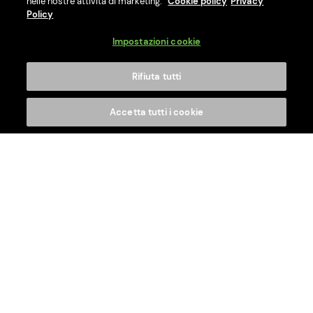
Ti offriamo vantaggi eccezionali fin dal primo ordine.
nelle nostre attività di marketing.
Cookie policy
Privacy
Policy
Scopri di più
.
Impostazioni cookie
Su di noi
Rifiuta tutti
Accetta tutti i cookie
Servizio Clienti
Condizioni
Social
La nostra App per il tuo spillatore