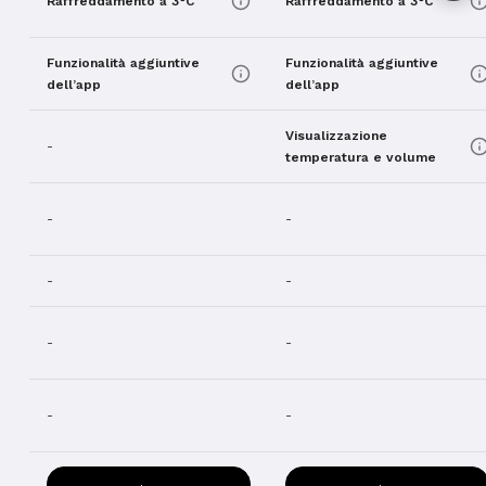
Raffreddamento a 3°C
Raffreddamento a 3°C
Funzionalità aggiuntive
Funzionalità aggiuntive
dell’app
dell’app
Visualizzazione
-
temperatura e volume
-
-
-
-
-
-
-
-