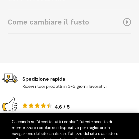
Come cambiare il fusto
Spedizione rapida
Ricevi i tuoi prodotti in 3-5 giorni lavorativi
4.6 / 5
Gli appassionati di birra ci amano!
Leggi le recensioni su
eKomi
!
Cliccando su “Accetta tutti i cookie”, l'utente accetta di
memorizzare i cookie sul dispositivo per migliorare la
La tua fedeltà viene premiata
navigazione del sito, analizzare l'utilizzo del sito e assistere