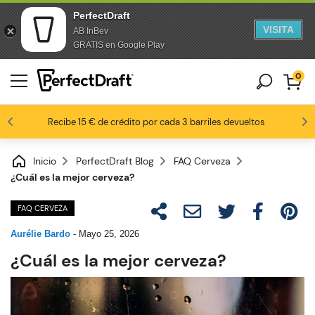
PerfectDraft
VISITA
AB InBev
saltar al contenido
Saltar al pie de página
GRATIS en Google Play
0
Los fanáticos de la cerveza nos aman
Recibe 15 € de crédito por cada 3 barriles devueltos
8,8 / 10
Inicio
PerfectDraft Blog
FAQ Cerveza
¿Cuál es la mejor cerveza?
FAQ CERVEZA
Aurélie Bardo
-
Mayo 25, 2026
¿Cuál es la mejor cerveza?