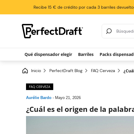
Recibe 15 € de crédito por cada 3 barriles devuelto
Resultados de la
Qué dispensador elegir
Barriles
Packs dispensad
Inicio
PerfectDraft Blog
FAQ Cerveza
¿Cuál
FAQ CERVEZA
Aurélie Bardo
-
Mayo 21, 2026
¿Cuál es el origen de la palab