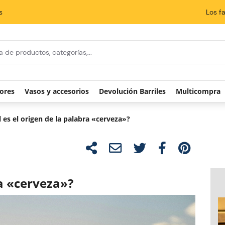
s
Los f
 búsqueda
ores
Vasos y accesorios
Devolución Barriles
Multicompra
 es el origen de la palabra «cerveza»?
ra «cerveza»?