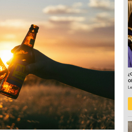
¿
O
Le