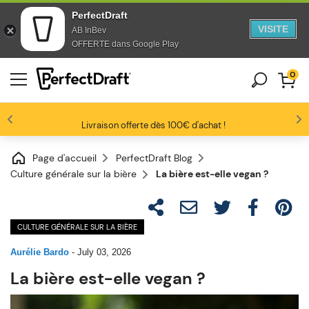
PerfectDraft
VISITE
AB InBev
Aller au contenu
Sauter au pied de page
OFFERTE dans Google Play
0
Les amateurs de bière nous adorent
Profitez de -10% dès 3 fûts unitaires
Livraison offerte dès 100€ d'achat !
4.6/5
Page d'accueil
PerfectDraft Blog
Culture générale sur la bière
La bière est-elle vegan ?
CULTURE GÉNÉRALE SUR LA BIÈRE
Aurélie Bardo
-
July 03, 2026
La bière est-elle vegan ?