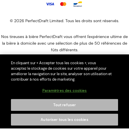
© 2026 PerfectDraft Limited. Tous les droits sont réservés.
Nos tireuses à bière PerfectDraft vous offrent l'expérience ultime de
la bière à domicile avec une sélection de plus de 50 références de
fûts différents.
PerfectDraft Europe SAS est membre du programme de conformité
En cliquant sur « Accepter tous les cookies », vous
Ecologic DEEE. Notre numéro UIN est FR044946_052XKI. Veuillez
acceptez le stockage de cookies sur votre appareil pour
visiter le site Web
d'Ecologic
pour savoir comment vous débarrasser
améliorer la navigation sur le site, analyser son utilisation et
de votre DEEE ménagers.
contribuer à nos efforts de marketing.
L’abus d’alcool est dangereux pour la santé, à consommer avec
Paramètres des cookies
modération.
Merci de ne pas partager le contenu de ce site avec des mineurs. La
Tout refuser
consommation d’alcool est vivement déconseillée aux femmes
enceintes. La vente d'alcool à des mineurs de moins de 18 ans est
Autoriser tous les cookies
interdite. En accédant à nos offres, vous déclarez avoir 18 ans