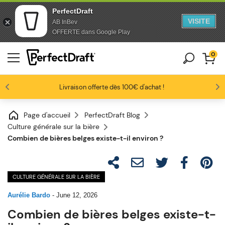
PerfectDraft
VISITE
AB InBev
Aller au contenu
Sauter au pied de page
OFFERTE dans Google Play
0
Les amateurs de bière nous adorent
Profitez de -10% dès 3 fûts unitaires
Livraison offerte dès 100€ d'achat !
4.6/5
Page d'accueil
PerfectDraft Blog
Culture générale sur la bière
Combien de bières belges existe-t-il environ ?
CULTURE GÉNÉRALE SUR LA BIÈRE
Aurélie Bardo
-
June 12, 2026
Combien de bières belges existe-t-