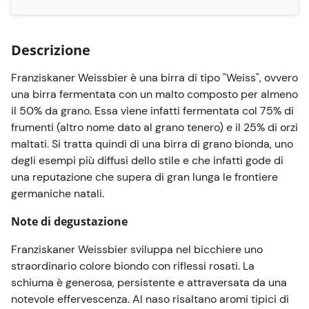
e una netta predominanza di banana. Note
speziate e pepate sono seguite da un gusto di
chiodi di garofano ed una punta di vaniglia./p>
Descrizione
Fusto compatibile esclusivamente con lo
Franziskaner Weissbier è una birra di tipo "Weiss", ovvero
spillatore
PerfectDraft Philips
o
PerfectDraft Pro
una birra fermentata con un malto composto per almeno
NB: Ricevi 15€ in punti fedeltà ogni 3 fusti vuoti
il 50% da grano. Essa viene infatti fermentata col 75% di
restituiti
frumenti (altro nome dato al grano tenero) e il 25% di orzi
Informazioni sul reso fusti
maltati. Si tratta quindi di una birra di grano bionda, uno
Scopri come restituire i tuoi fusti vuoti
degli esempi più diffusi dello stile e che infatti gode di
una reputazione che supera di gran lunga le frontiere
germaniche natali.
Note di degustazione
Franziskaner Weissbier sviluppa nel bicchiere uno
straordinario colore biondo con riflessi rosati. La
schiuma è generosa, persistente e attraversata da una
notevole effervescenza. Al naso risaltano aromi tipici di