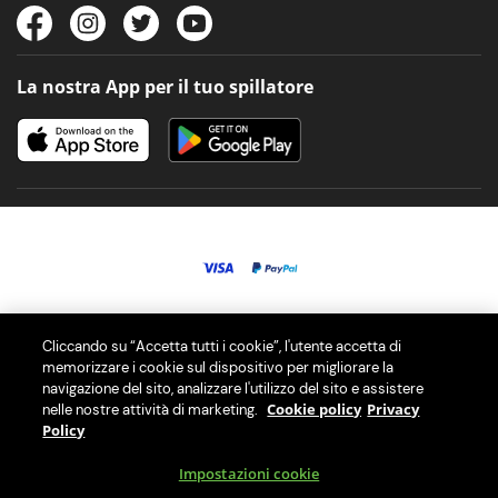
La nostra App per il tuo spillatore
© 2026 PerfectDraft Limited. Tutti i diritti riservati.
Cliccando su “Accetta tutti i cookie”, l'utente accetta di
memorizzare i cookie sul dispositivo per migliorare la
navigazione del sito, analizzare l'utilizzo del sito e assistere
I nostri spillatori di birra PerfectDraft ti offrono la migliore esperienza
Cookie policy
Privacy
nelle nostre attività di marketing.
di birra alla spina a casa con una selezione di oltre 40 differenti fusti
Policy
di birra.
Impostazioni cookie
PerfectDraft Europe SAS e’ membro del Consorzio RLG per il riciclo