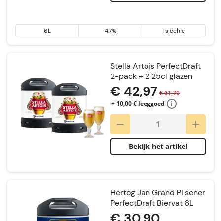
6L
4.7%
Tsjechië
Stella Artois PerfectDraft
2-pack + 2 25cl glazen
€ 42,97
€ 61,70
+ 10,00 € leeggoed
Bekijk het artikel
Hertog Jan Grand Pilsener
PerfectDraft Biervat 6L
€ 30,90