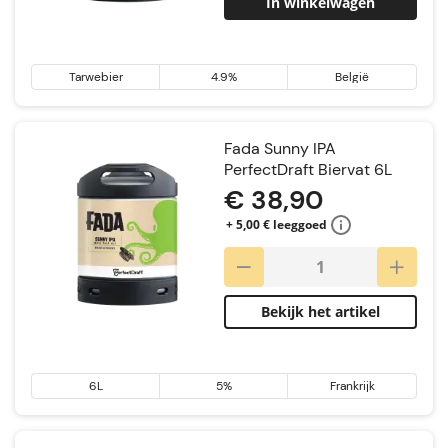
In winkelwagen
Tarwebier
4.9%
België
Fada Sunny IPA
PerfectDraft Biervat 6L
€ 38,90
+ 5,00 € leeggoed
Bekijk het artikel
6L
5%
Frankrijk