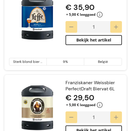
€ 35,90
+ 5,00 € leeggoed
Bekijk het artikel
Sterk blond bier &
9%
België
Tripel
Franziskaner Weissbier
PerfectDraft Biervat 6L
€ 29,50
+ 5,00 € leeggoed
Bekijk het artikel