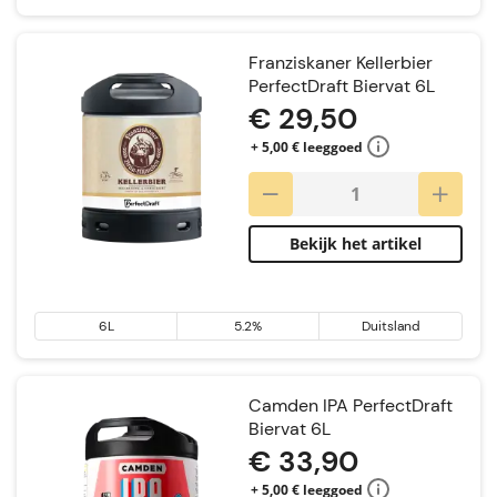
Franziskaner Kellerbier
PerfectDraft Biervat 6L
€ 29,50
+ 5,00 € leeggoed
Bekijk het artikel
6L
5.2%
Duitsland
Camden IPA PerfectDraft
Biervat 6L
€ 33,90
+ 5,00 € leeggoed