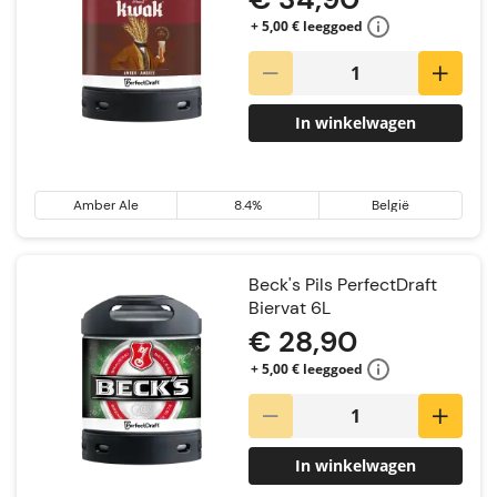
+ 5,00 € leeggoed
In winkelwagen
Amber Ale
8.4%
België
Beck's Pils PerfectDraft
Biervat 6L
€ 28,90
+ 5,00 € leeggoed
In winkelwagen