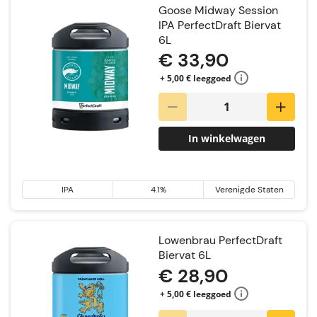
Goose Midway Session
IPA PerfectDraft Biervat
6L
€ 33,90
+ 5,00 € leeggoed
In winkelwagen
IPA
4.1%
Verenigde Staten
Lowenbrau PerfectDraft
Biervat 6L
€ 28,90
+ 5,00 € leeggoed