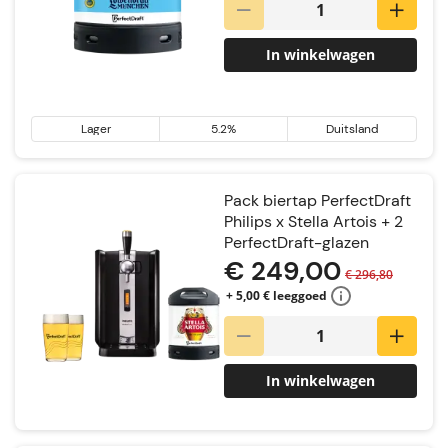
In winkelwagen
Lager
5.2%
Duitsland
Pack biertap PerfectDraft
Philips x Stella Artois + 2
PerfectDraft-glazen
€ 249,00
€ 296,80
+ 5,00 € leeggoed
In winkelwagen