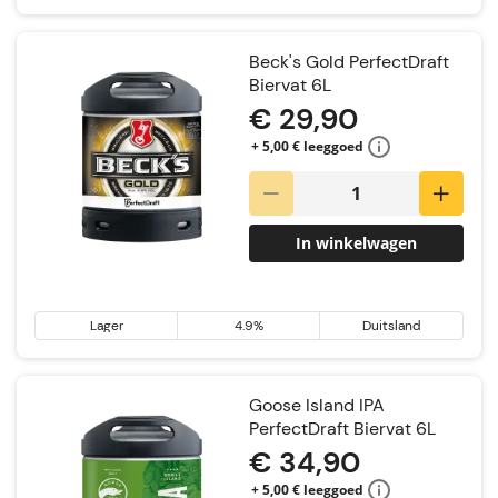
Beck's Gold PerfectDraft
Biervat 6L
€ 29,90
+ 5,00 € leeggoed
In winkelwagen
Lager
4.9%
Duitsland
Goose Island IPA
PerfectDraft Biervat 6L
€ 34,90
+ 5,00 € leeggoed