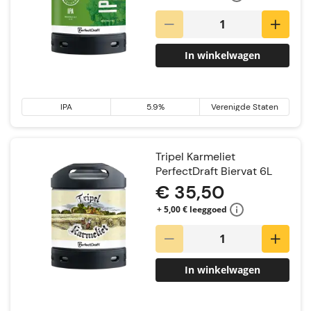
In winkelwagen
IPA
5.9%
Verenigde Staten
Tripel Karmeliet
PerfectDraft Biervat 6L
€ 35,50
+ 5,00 € leeggoed
In winkelwagen