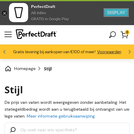
PerfectDraft
DISPLAY
AB InBev
Doorgaan naar artikel
Ga naar voettekst
GRATIS in Google Play
0
4.6/5
Gratis levering bij aankopen van €100 of meer!
Bierliefhebbers zijn dol op ons
Profiteer van -10% vanaf 3 vaten
Voorwaarden
Homepage
Stijl
Stijl
De prijs van vaten wordt weergegeven zonder aanbetaling. Het
statiegeldbedrag wordt aan u terugbetaald bij ontvangst van uw
lege vaten.
Meer informatie gebruiksaanwijzing
.