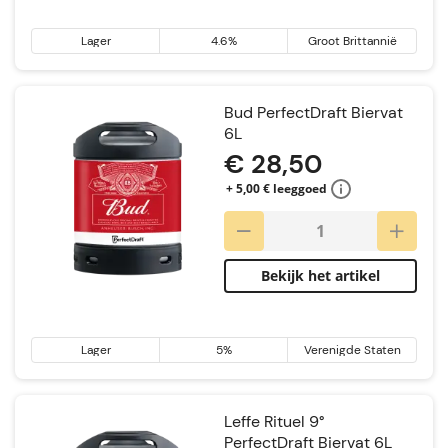
Lager
4.6%
Groot Brittannië
Bud PerfectDraft Biervat
6L
€ 28,50
+ 5,00 € leeggoed
Bekijk het artikel
Lager
5%
Verenigde Staten
Leffe Rituel 9°
PerfectDraft Biervat 6L