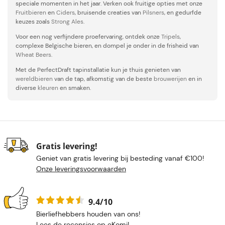
speciale momenten in het jaar. Verken ook fruitige opties met onze
Fruitbieren
en
Ciders
, bruisende creaties van
Pilsners
, en gedurfde
keuzes zoals
Strong Ales
.
Voor een nog verfijndere proefervaring, ontdek onze
Tripels
,
complexe Belgische bieren, en dompel je onder in de frisheid van
Wheat Beers
.
Met de PerfectDraft tapinstallatie kun je thuis genieten van
wereldbieren
van de tap, afkomstig van de beste
brouwerijen
en in
diverse
kleuren
en smaken.
Gratis levering!
Geniet van gratis levering bij besteding vanaf €100!
Onze leveringsvoorwaarden
9.4/10
Bierliefhebbers houden van ons!
Lees de recensies op eKomi
!