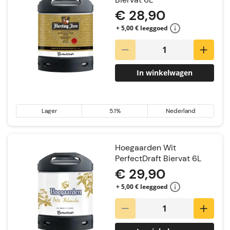
€ 28,90
+ 5,00 € leeggoed
In winkelwagen
Lager
5.1%
Nederland
Hoegaarden Wit
PerfectDraft Biervat 6L
€ 29,90
+ 5,00 € leeggoed