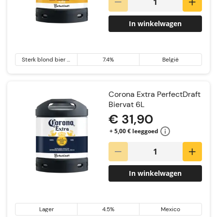
In winkelwagen
Sterk blond bier &
7.4%
België
Tripel
Corona Extra PerfectDraft
Biervat 6L
€ 31,90
+ 5,00 € leeggoed
In winkelwagen
Lager
4.5%
Mexico