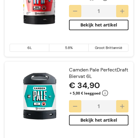
Bekijk het artikel
6L
5.8%
Groot Brittannië
Camden Pale PerfectDraft
Biervat 6L
€ 34,90
+ 5,00 € leeggoed
Bekijk het artikel