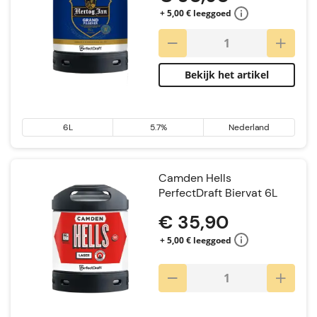
+ 5,00 € leeggoed
Bekijk het artikel
6L
5.7%
Nederland
Camden Hells
PerfectDraft Biervat 6L
€ 35,90
+ 5,00 € leeggoed