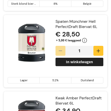
Sterk blond bier &
8%
België
Tripel
Spaten Münchner Hell
PerfectDraft Biervat 6L
€ 28,50
+ 5,00 € leeggoed
In winkelwagen
Lager
5.2%
Duitsland
Kwak Amber PerfectDraft
Biervat 6L
€ 34,90