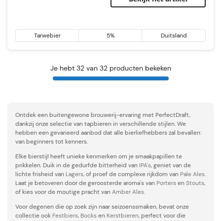
Tarwebier
5%
Duitsland
Je hebt 32 van 32 producten bekeken
Ontdek een buitengewone brouwerij-ervaring met PerfectDraft,
dankzij onze selectie van tapbieren in verschillende stijlen. We
hebben een gevarieerd aanbod dat alle bierliefhebbers zal bevallen:
van beginners tot kenners.
Elke bierstijl heeft unieke kenmerken om je smaakpapillen te
prikkelen. Duik in de gedurfde bitterheid van
IPA's
, geniet van de
lichte frisheid van
Lagers
, of proef de complexe rijkdom van
Pale Ales
.
Laat je betoveren door de geroosterde aroma's van
Porters
en
Stouts
,
of kies voor de moutige pracht van
Amber Ales
.
Voor degenen die op zoek zijn naar seizoenssmaken, bevat onze
collectie ook
Festbiers
,
Bocks
en
Kerstbieren
, perfect voor die