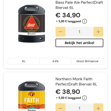
Bass Pale Ale PerfectDraft
Biervat 6L
€ 34,90
+ 5,00 € leeggoed
Bekijk het artikel
6L
4.4%
Groot Brittannië
Northern Monk Faith
PerfectDraft Biervat 6L
€ 38,90
+ 5,00 € leeggoed