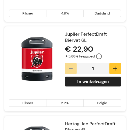
Pilsner
4.9%
Duitsland
Jupiler PerfectDraft
Biervat 6L
€ 22,90
+ 5,00 € leeggoed
In winkelwagen
Pilsner
5.2%
België
Hertog Jan PerfectDraft
Biervat 6L