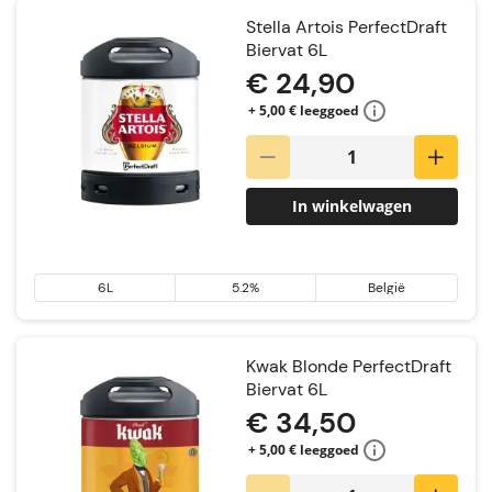
Stella Artois PerfectDraft
Biervat 6L
€ 24,90
+ 5,00 € leeggoed
In winkelwagen
6L
5.2%
België
Kwak Blonde PerfectDraft
Biervat 6L
€ 34,50
+ 5,00 € leeggoed