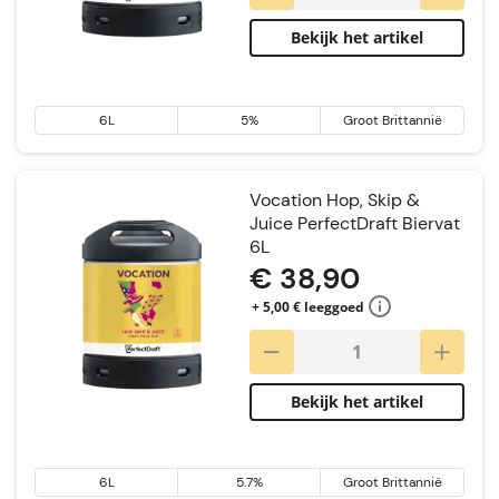
Bekijk het artikel
6L
5%
Groot Brittannië
Vocation Hop, Skip &
Juice PerfectDraft Biervat
6L
€ 38,90
+ 5,00 € leeggoed
Bekijk het artikel
6L
5.7%
Groot Brittannië