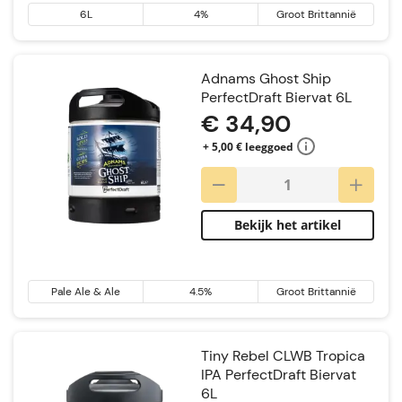
6L
4%
Groot Brittannië
Adnams Ghost Ship
PerfectDraft Biervat 6L
€ 34,90
+ 5,00 € leeggoed
Bekijk het artikel
Pale Ale & Ale
4.5%
Groot Brittannië
Tiny Rebel CLWB Tropica
IPA PerfectDraft Biervat
6L