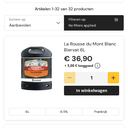
Artikelen 1-32 van
32
producten
Sorteer op
Filteren op
No filters applied
La Rousse du Mont Blanc
Biervat 6L
€ 36,90
+ 5,00 € leeggoed
In winkelwagen
6L
6.5%
Frankrijk