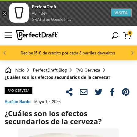
PerfectDraft
VISITA
AB InBev
saltar al contenido
Saltar al pie de página
GRATIS en Google Play
0
8,8 / 10
Los fanáticos de la cerveza nos aman
Recibe 15 € de crédito por cada 3 barriles devueltos
Inicio
PerfectDraft Blog
FAQ Cerveza
¿Cuáles son los efectos secundarios de la cerveza?
FAQ CERVEZA
Aurélie Bardo
-
Mayo 19, 2026
¿Cuáles son los efectos
secundarios de la cerveza?