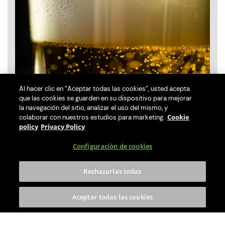
Al hacer clic en “Aceptar todas las cookies”, usted acepta
que las cookies se guarden en su dispositivo para mejorar
la navegación del sitio, analizar el uso del mismo, y
¿La cerveza es vegana?
Cookie
colaborar con nuestros estudios para marketing.
policy
Privacy Policy
Lee este artículo de PerfectDraft
27th Jul 2026
Configuración de cookies
Leer más
Tradiciones y cultura en torno a la
cerveza
Rechazarlas todas
Aceptar todas las cookies