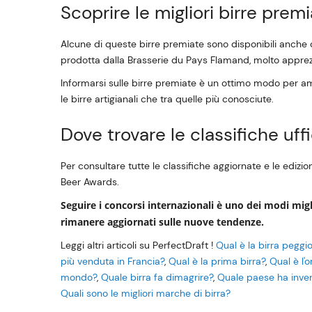
Scoprire le migliori birre prem
Alcune di queste birre premiate sono disponibili anche o
prodotta dalla Brasserie du Pays Flamand, molto apprezzat
Informarsi sulle birre premiate è un ottimo modo per amp
le birre artigianali che tra quelle più conosciute.
Dove trovare le classifiche uffi
Per consultare tutte le classifiche aggiornate e le edizioni
Beer Awards.
Seguire i concorsi internazionali è uno dei modi migli
rimanere aggiornati sulle nuove tendenze.
Leggi altri articoli su PerfectDraft !
Qual è la birra peggi
più venduta in Francia?
,
Qual è la prima birra?
,
Qual è l'o
mondo?
,
Quale birra fa dimagrire?
,
Quale paese ha inven
Quali sono le migliori marche di birra?