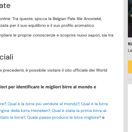
iate
nline. Tra queste, spicca la Belgian Pale Ale Anosteké,
a per il suo equilibrio e il suo profilo aromatico.
liare le proprie conoscenze e scoprire nuovi sapori, sia tra
Ri
Le
ciali
 precedenti, è possibile visitare il sito ufficiale dei World
ori per identificare le migliori birre al mondo e
ore?
,
Qual è la birra più venduta al mondo?
,
Qual è la birra
rigine della birra Heineken?
,
Qual è stata la prima birra al
tato la birra?
,
Quale paese produce la birra migliore?
e