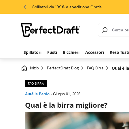
4.6/5
Spillatori da 199€ e spedizione Gratis
risultati di ricerca
Spillatori
Fusti
Bicchieri
Accessori
Reso fust
Inizio
PerfectDraft Blog
FAQ Birra
Qual è la
FAQ BIRRA
Aurélie Bardo
-
Giugno 01, 2026
Qual è la birra migliore?