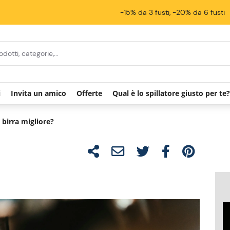
-15% da 3 fusti, -20% da 6 fusti
i
Invita un amico
Offerte
Qual è lo spillatore giusto per te?
 birra migliore?