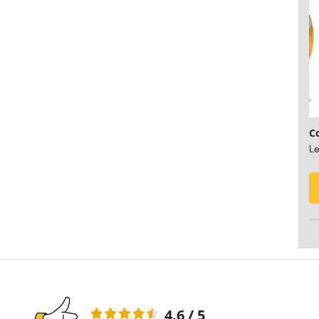
C
Le
4.6 / 5