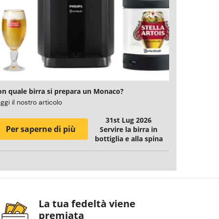
on quale birra si prepara un Monaco?
ggi il nostro articolo
31st Lug 2026
Per saperne di più
Servire la birra in
bottiglia e alla spina
La tua fedeltà viene
premiata