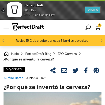
PerfectDraft
VISITA
AB InBev
saltar al contenido
Saltar al pie de página
GRATIS en Google Play
0
8,8 / 10
Los fanáticos de la cerveza nos aman
Recibe 15 € de crédito por cada 3 barriles devueltos
Inicio
PerfectDraft Blog
FAQ Cerveza
¿Por qué se inventó la cerveza?
FAQ CERVEZA
Aurélie Bardo
-
Junio 04, 2026
¿Por qué se inventó la cerveza?